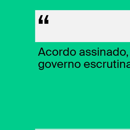
Acordo assinado,
governo escrutin