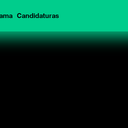
rama
Candidaturas