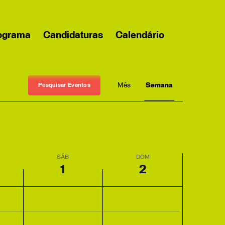
ograma
Candidaturas
Calendário
Evento
Month
Week
Pesquisar Eventos
Views
Navigation
SÁB
DOM
1
2