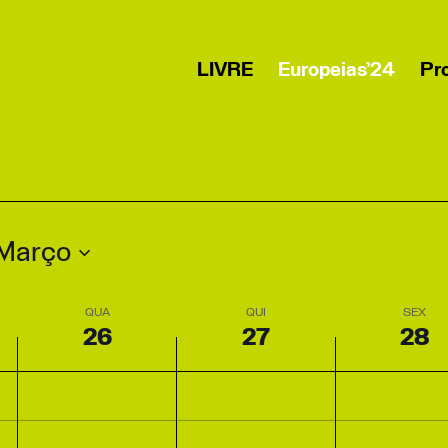
LIVRE
Europeias’24
Pr
Março
QUA
QUI
SEX
26
27
28