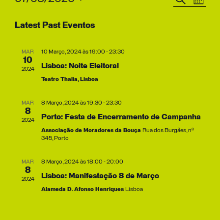
Month
Search
View
Selecione
Latest Past Eventos
and
Navig
data
Views
MAR
10 Março, 2024 às 19:00
-
23:30
Navigation
10
Lisboa: Noite Eleitoral
2024
Teatro Thalia, Lisboa
MAR
8 Março, 2024 às 19:30
-
23:30
8
Porto: Festa de Encerramento de Campanha
2024
Associação de Moradores da Bouça
Rua dos Burgães, nº
345, Porto
MAR
8 Março, 2024 às 18:00
-
20:00
8
Lisboa: Manifestação 8 de Março
2024
Alameda D. Afonso Henriques
Lisboa