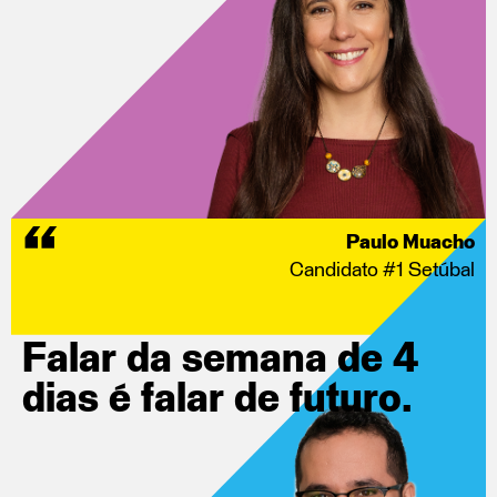
Paulo Muacho
Candidato #1 Setúbal
Falar da
semana de
4
dias é falar
de futuro.