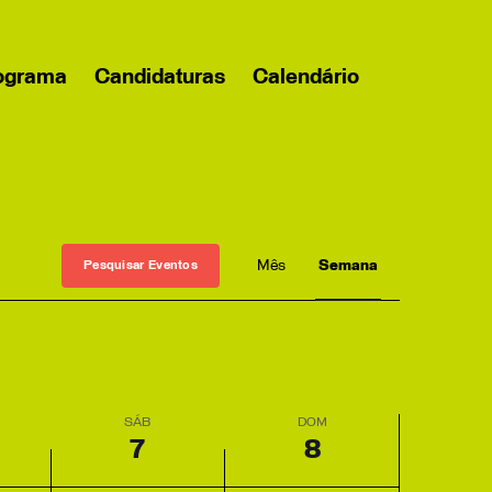
ograma
Candidaturas
Calendário
Evento
Month
Week
Pesquisar Eventos
Views
Navigation
SÁB
DOM
7
8