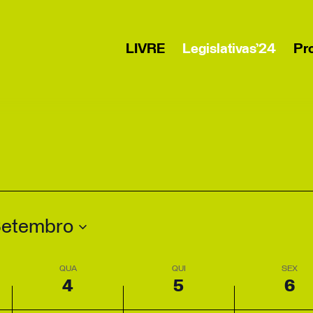
LIVRE
Legislativas’24
Pr
Setembro
QUA
QUI
SEX
4
5
6