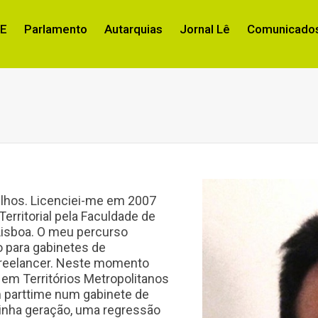
RE
Parlamento
Autarquias
Jornal Lê
Comunicados
ilhos. Licenciei-me em 2007
erritorial pela Faculdade de
Lisboa. O meu percurso
o para gabinetes de
freelancer. Neste momento
em Territórios Metropolitanos
parttime num gabinete de
minha geração, uma regressão