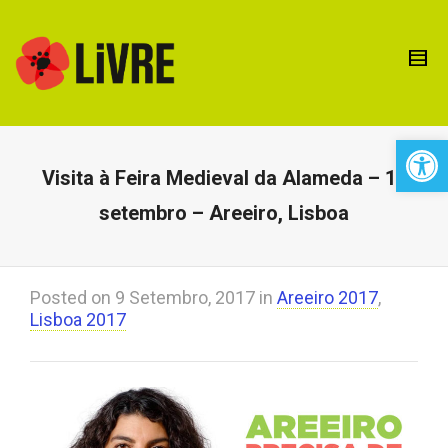
Open 
Visita à Feira Medieval da Alameda – 17
setembro – Areeiro, Lisboa
Posted on
9 Setembro, 2017
in
Areeiro 2017
,
Lisboa 2017