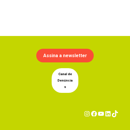
Assina a newsletter
Canal de
Denúncia
s
Instagram
Facebook
YouTub
Linke
Tik