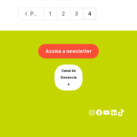
Previous
1
2
3
4
Assina a newsletter
Canal de
Denúncia
s
Instagram
Facebook
YouTub
Linke
Tik