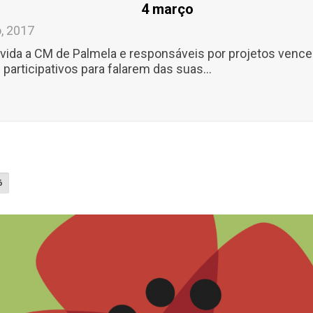
4 março
o, 2017
vida a CM de Palmela e responsáveis por projetos venc
articipativos para falarem das suas...
6