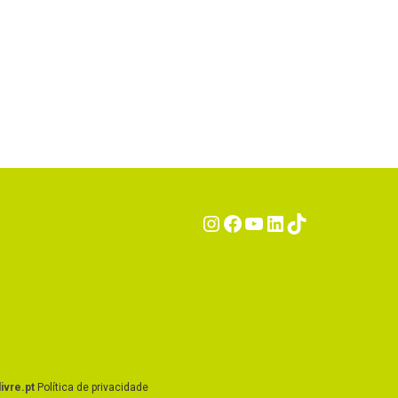
Instagram
Facebook
YouTube
LinkedIn
TikTok
ivre.pt
Política de privacidade