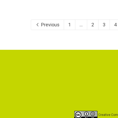
Previous
1
...
2
3
4
Creative Comm