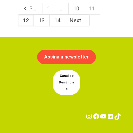
Previous
1
...
10
11
12
13
14
Next
Assina a newsletter
Canal de
Denúncia
s
Instagram
Facebook
YouTub
Linke
Tik