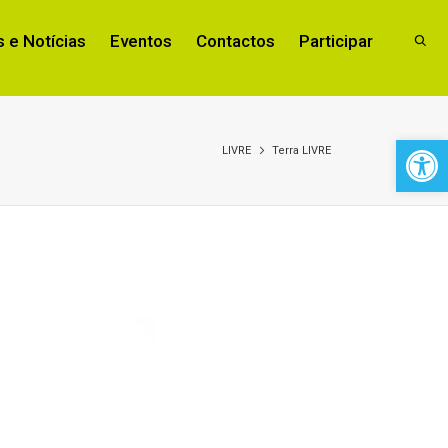
 e Notícias
Eventos
Contactos
Participar
Open 
LIVRE
Terra LIVRE