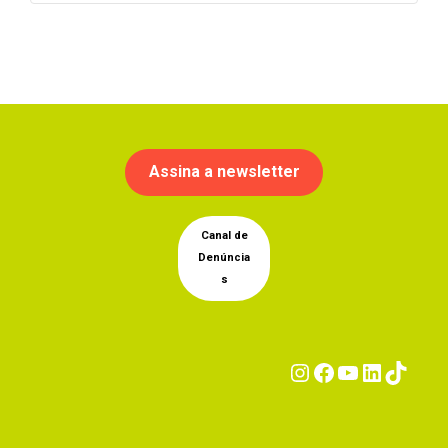
Assina a newsletter
Canal de
Denúncia
s
Instagram
Facebook
YouTub
Linke
Tik