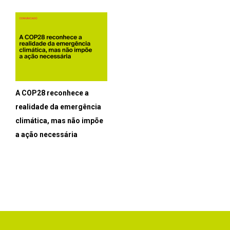
A COP28 reconhece a
realidade da emergência
climática, mas não impõe
a ação necessária