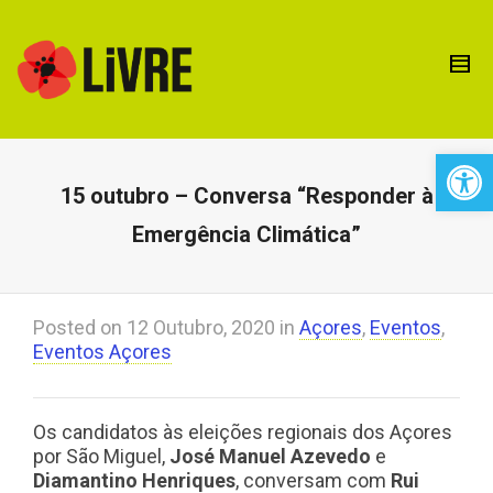
Open 
15 outubro – Conversa “Responder à
Emergência Climática”
Posted on
12 Outubro, 2020
in
Açores
,
Eventos
,
Eventos Açores
Os candidatos às eleições regionais dos Açores
por São Miguel,
José Manuel Azevedo
e
Diamantino Henriques
, conversam com
Rui