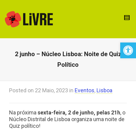
Open 
2 junho – Núcleo Lisboa: Noite de Quiz
Político
Posted on
22 Maio, 2023
in
Eventos
,
Lisboa
Na próxima
sexta-feira, 2 de junho, pelas 21h
, o
Núcleo Distrital de Lisboa organiza uma noite de
Quiz político!