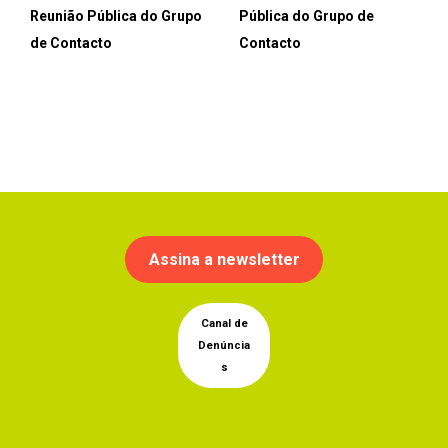
Reunião Pública do Grupo
Pública do Grupo de
de Contacto
Contacto
Assina a newsletter
Canal de
Denúncia
s
Instagram
Facebook
YouTub
Linke
Tik