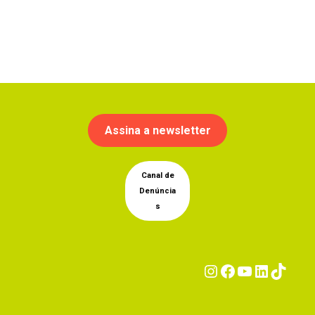
Assina a newsletter
Canal de
Denúncia
s
Instagram
Facebook
YouTub
Linke
Tik