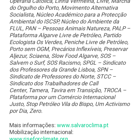
Operária Católica, Linha Vermelha, Livre, Marcha
do Orgulho do Porto, Movimento Alternativa
Socialista,
Núcleo Académico para a Protecção
Ambiental do ISCSP, Núcleo do Ambiente da
FLUL
, PAN – Pessoas Animais Natureza, PALP –
Plataforma Algarve Livre de Petróleo, Partido
Ecologista Os Verdes, Peniche Livre de Petróleo,
Porto sem OGM, Precários Inflexíveis, Preservar
Aljezur, Sciaena, Slow Food Algarve, SOS –
Salvem o Surf, SOS Racismo, SPGL – Sindicato
dos Professores da Grande Lisboa, SPN –
Sindicato de Professores do Norte, STCC –
Sindicato dos Trabalhadores de Call
Center
,
Tamera,
Tavira em Transição, TROCA –
Plataforma por um Comércio Internacional
Justo, Stop Petróleo Vila do Bispo, Um Activismo
por Dia, Zero.
Mais informações:
www.salvaroclima.pt
Mobilização internacional:
www.riseforclimate.org