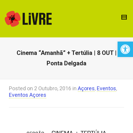
Open 
Cinema “Amanhã” + Tertúlia | 8 OUT |
Ponta Delgada
Posted on
2 Outubro, 2016
in
Açores
,
Eventos
,
Eventos Açores