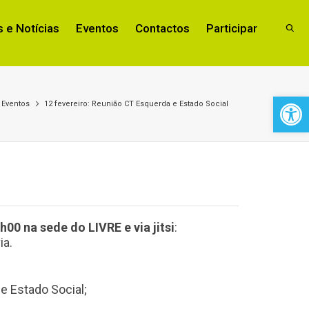
 e Notícias
Eventos
Contactos
Participar
Open 
Eventos
12 fevereiro: Reunião CT Esquerda e Estado Social
h00 na sede do LIVRE e via jitsi
:
ia.
e Estado Social;