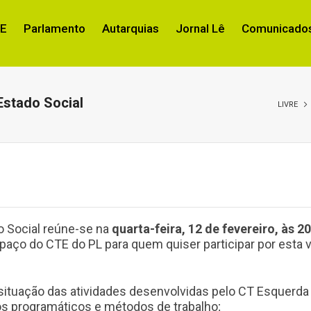
RE
Parlamento
Autarquias
Jornal Lê
Comunicados
Estado Social
LIVRE
o Social reúne-se na
quarta-feira, 12 de fevereiro, às 20
aço do CTE do PL para quem quiser participar por esta v
 situação das atividades desenvolvidas pelo CT Esquerda 
os programáticos e métodos de trabalho;