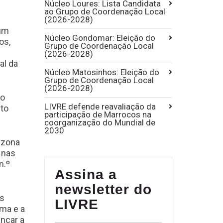
Núcleo Loures: Lista Candidata
ao Grupo de Coordenação Local
(2026-2028)
 um
Núcleo Gondomar: Eleição do
os,
Grupo de Coordenação Local
(2026-2028)
al da
Núcleo Matosinhos: Eleição do
Grupo de Coordenação Local
(2026-2028)
do
LIVRE defende reavaliação da
ito
participação de Marrocos na
coorganização do Mundial de
2030
 zona
 nas
n.º
Assina a
newsletter do
as
LIVRE
ima e a
nçar a