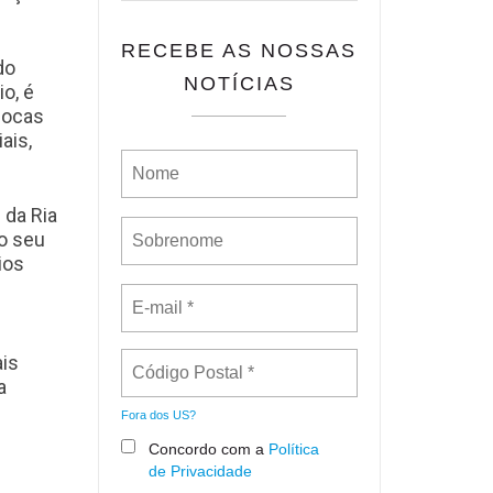
RECEBE AS NOSSAS
do
NOTÍCIAS
o, é
pocas
ais,
 da Ria
 o seu
ios
ais
a
Fora dos
US
?
Concordo com a
Política
de Privacidade