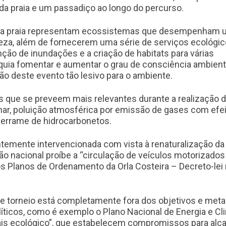
 da praia e um passadiço ao longo do percurso.
e a praia representam ecossistemas que desempenham
eza, além de fornecerem uma série de serviços ecológic
ção de inundações e a criação de habitats para várias
quia fomentar e aumentar o grau de consciência ambient
 deste evento tão lesivo para o ambiente.
 que se preveem mais relevantes durante a realização 
unar, poluição atmosférica por emissão de gases com efe
derrame de hidrocarbonetos.
entemente intervencionada com vista à renaturalização da
ção nacional proíbe a “circulação de veículos motorizados
dos Planos de Ordenamento da Orla Costeira – Decreto-lei 
 de torneio está completamente fora dos objetivos e met
ticos, como é exemplo o Plano Nacional de Energia e Cl
is ecológico”, que estabelecem compromissos para alca