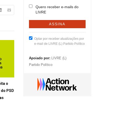
Quero receber e-mails do
LIVRE
Optar por receber atualizações por
e-mail de LIVRE (L) Partido Político
Apoiado por:
LIVRE (L)
Partido Político
ita o
o do PSD
as