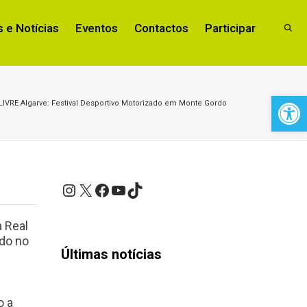
 e Notícias
Eventos
Contactos
Participar
Open 
LIVRE Algarve: Festival Desportivo Motorizado em Monte Gordo
Instagram
X
Facebook
YouTube
TikTok
a Real
ado no
Últimas notícias
o a