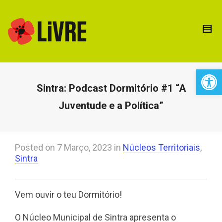
Open 
Sintra: Podcast Dormitório #1 “A
Juventude e a Política”
Posted on
7 Março, 2023
in
Núcleos Territoriais
,
Sintra
Vem ouvir o teu Dormitório!
O Núcleo Municipal de Sintra apresenta o