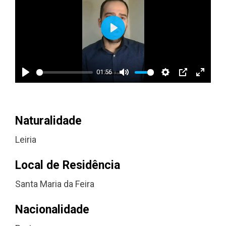
Play
01:56
Play
Mute
Settings
PIP
Enter
fullsc
Naturalidade
Leiria
Local de Residência
Santa Maria da Feira
Nacionalidade