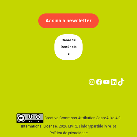
Assina a newsletter
Canal de
Denúncia
s
Instagram
Facebook
YouTub
Linke
Tik
Creative Commons Attribution-ShareAlike 4.0
International License
. 2026 LIVRE |
info@partidolivre.pt
Política de privacidade