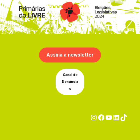
Assina a newsletter
Canal de
Denúncia
s
Instagram
Facebook
YouTub
Linke
Tik