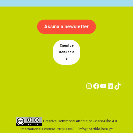
Assina a newsletter
Canal de
Denúncia
s
Instagram
Facebook
YouTub
Linke
Tik
Creative Commons Attribution-ShareAlike 4.0
International License
. 2026 LIVRE |
info@partidolivre.pt