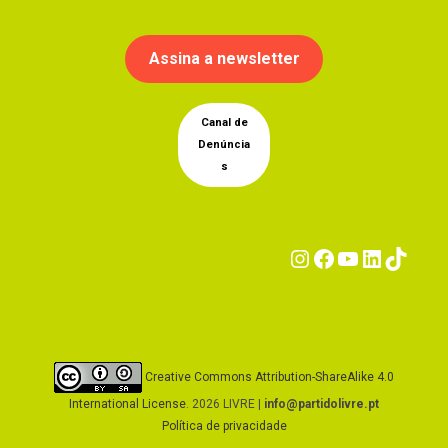
Assina a newsletter
Canal de
Denúncia
s
Instagram
Facebook
YouTub
Linke
Tik
Creative Commons Attribution-ShareAlike 4.0
International License
. 2026 LIVRE |
info@partidolivre.pt
Política de privacidade