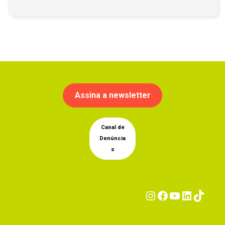
Assina a newsletter
Canal de
Denúncia
s
Instagram
Facebook
YouTub
Linke
Tik