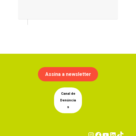
Assina a newsletter
Canal de
Denúncia
s
Instagram
Facebook
YouTub
Linke
Tik