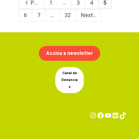
Previous
1
...
3
4
5
6
7
...
32
Next
Assina a newsletter
Canal de
Denúncia
s
Instagram
Facebook
YouTub
Linke
Tik