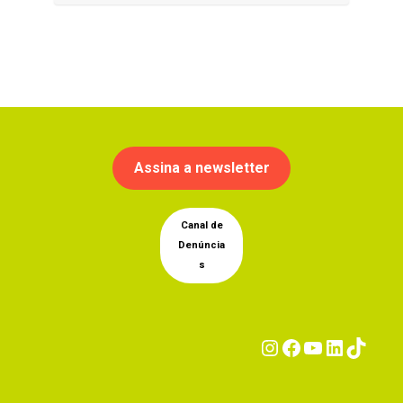
Assina a newsletter
Canal de
Denúncia
s
Instagram
Facebook
YouTub
Linke
Tik