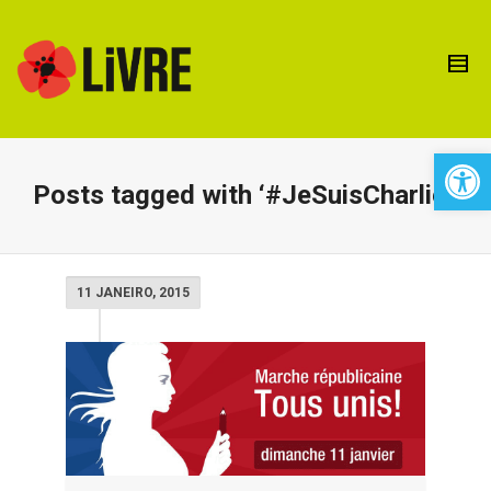
Open 
Posts tagged with ‘#JeSuisCharlie’
11 JANEIRO, 2015