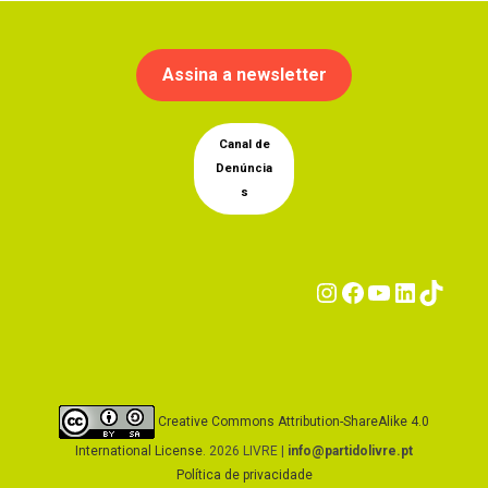
Assina a newsletter
Canal de
Denúncia
s
Instagram
Facebook
YouTub
Linke
Tik
Creative Commons Attribution-ShareAlike 4.0
International License
. 2026 LIVRE |
info@partidolivre.pt
Política de privacidade