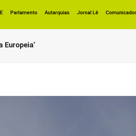
RE
Parlamento
Autarquias
Jornal Lê
Comunicados
a Europeia’