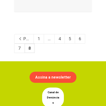
Previous
1
...
4
5
6
7
8
Assina a newsletter
Canal de
Denúncia
s