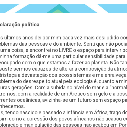
claração política
s últimos anos dei por mim cada vez mais desiludido com
oblemas das pessoas e do ambiente. Senti que não podi
guma coisa, e encontrei no LIVRE o espaço para intervir p
minha formação dá-me uma particular sensibilidade para 
eocupado com o que estamos a fazer ao planeta. Não tan
suste sermos capazes de alterar a composição da atmos
tristeça a devastação dos ecossistemas e me enraiveça a
oblema do desrespeito atual pela ecologia é, quanto a mi
turas gerações. Com a subida no nível do mar e a “norma
tremos, com a realidade de um Árctico sem gelo e a poss
rrentes oceânicas, avizinha-se um futuro sem espaço para
nhecemos.
s, tendo nascido e passado a infância em África, trago d
sim como a opressão dos povos africanos não acabou c
ploração e manipulação das pessoas não acabou em Portug