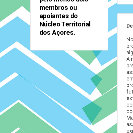
membros ou
apoiantes do
Núcleo Territorial
De
dos Açores.
No
pr
al
A 
pr
as
en
pr
fu
ex
co
co
Ma
as
ex