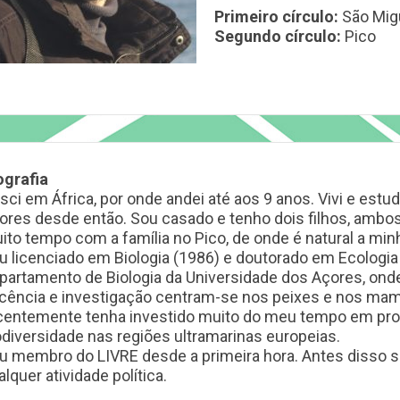
Primeiro círculo:
São Mig
Segundo círculo:
Pico
ografia
sci em África, por onde andei até aos 9 anos. Vivi e estu
ores desde então. Sou casado e tenho dois filhos, ambo
ito tempo com a família no Pico, de onde é natural a min
u licenciado em Biologia (1986) e doutorado em Ecologia
partamento de Biologia da Universidade dos Açores, ond
cência e investigação centram-se nos peixes e nos mam
centemente tenha investido muito do meu tempo em proj
odiversidade nas regiões ultramarinas europeias.
u membro do LIVRE desde a primeira hora. Antes disso s
lquer atividade política.