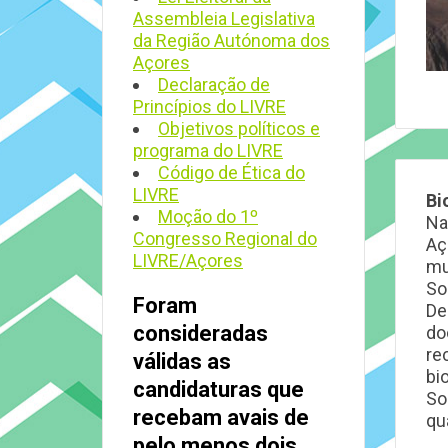
Assembleia Legislativa
da Região Autónoma dos
Açores
Declaração de
Princípios do LIVRE
Objetivos políticos e
programa do LIVRE
Código de Ética do
LIVRE
Bi
Moção do 1º
Na
Congresso Regional do
Aç
LIVRE/Açores
mu
So
Foram
De
consideradas
do
re
válidas as
bi
candidaturas que
So
recebam avais de
qua
pelo menos dois