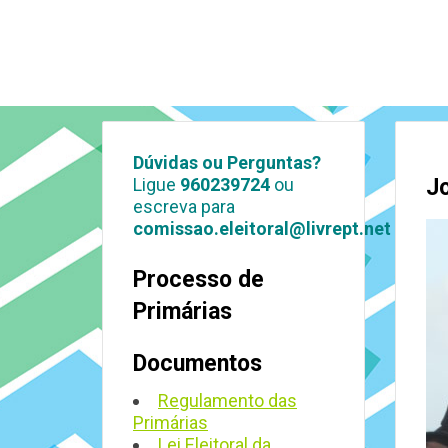
Dúvidas ou Perguntas?
Ligue
960239724
ou
J
escreva para
comissao.eleitoral@livrept.net
Processo de
Primárias
Documentos
Regulamento das
Primárias
Lei Eleitoral da