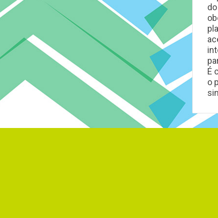
do
ob
pl
ac
in
pa
É 
o 
si