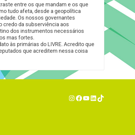
ntraste entre os que mandam e os que
o tudo afeta, desde a geopolítica
ociedade. Os nossos governantes
 o credo da subserviência aos
atino dos instrumentos necessários
os mas fortes.
o às primárias do LIVRE. Acredito que
 deputados que acreditem nessa coisa
Instagram
Facebook
YouTube
LinkedIn
TikTok