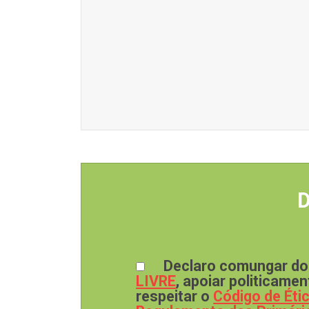
Declaro comungar dos
LIVRE
, apoiar politicame
respeitar o
Código de Éti