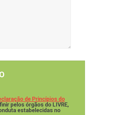
O
claração de Princípios do
finir pelos órgãos do LIVRE,
onduta estabelecidas no