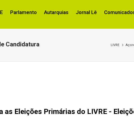
RE
Parlamento
Autarquias
Jornal Lê
Comunicados
de Candidatura
LIVRE
Açor
a as Eleições Primárias do LIVRE - Elei