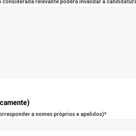
 considerada relevante poderá invalidar a candidatura
licamente)
orresponder a nomes próprios e apelidos)*