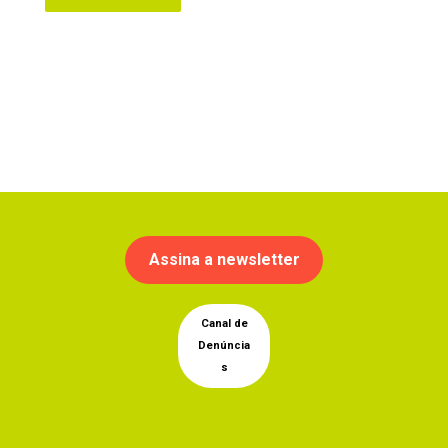
Assina a newsletter
Canal de
Denúncia
s
Instagram
Facebook
YouTub
Linke
Tik