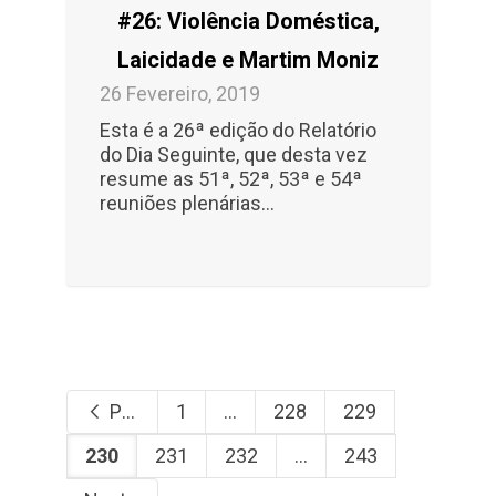
#26: Violência Doméstica,
Laicidade e Martim Moniz
26 Fevereiro, 2019
Esta é a 26ª edição do Relatório
do Dia Seguinte, que desta vez
resume as 51ª, 52ª, 53ª e 54ª
reuniões plenárias...
Previous
1
...
228
229
230
231
232
...
243