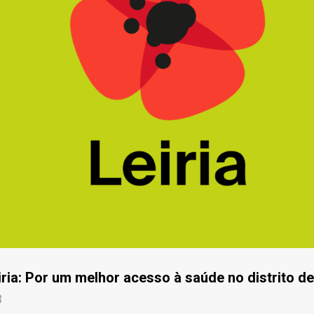
iria: Por um melhor acesso à saúde no distrito de
3