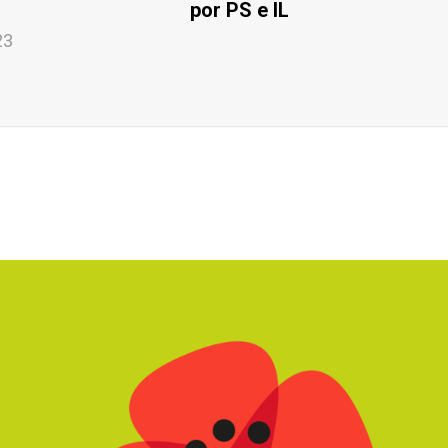
por PS e IL
23