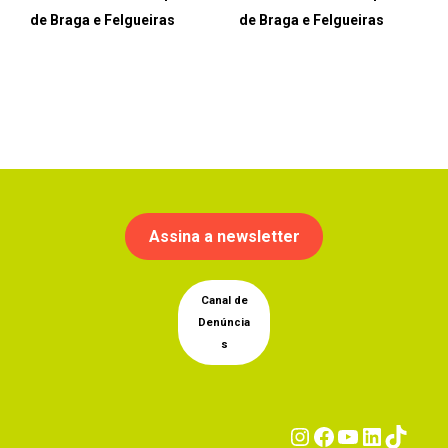
de Braga e Felgueiras
de Braga e Felgueiras
Assina a newsletter
Canal de
Denúncia
s
Instagram
Facebook
YouTub
Linke
Tik