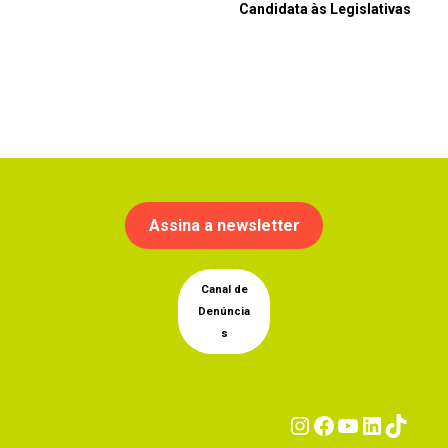
Candidata às Legislativas
Assina a newsletter
Canal de
Denúncia
s
Instagram
Facebook
YouTub
Linke
Tik