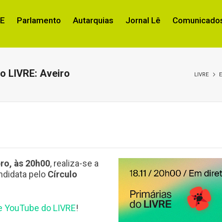
RE
Parlamento
Autarquias
Jornal Lê
Comunicados
o LIVRE: Aveiro
LIVRE
E
bro, às 20h00
, realiza-se a
ndidata pelo
Círculo
e YouTube do LIVRE
!