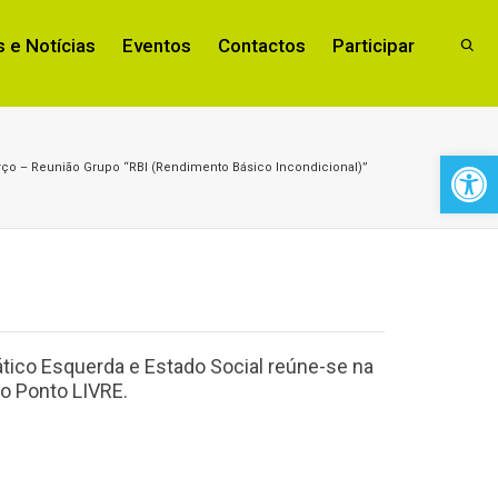
 e Notícias
Eventos
Contactos
Participar
Open 
ço – Reunião Grupo “RBI (Rendimento Básico Incondicional)”
tico Esquerda e Estado Social reúne-se na
o Ponto LIVRE.