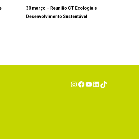
e
30 março – Reunião CT Ecologia e
Desenvolvimento Sustentável
Instagram
Facebook
YouTube
LinkedIn
TikTok