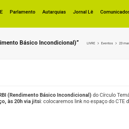
RE
Parlamento
Autarquias
Jornal Lê
Comunicados
imento Básico Incondicional)”
LIVRE
Eventos
23 mar
BI (Rendimento Básico Incondicional)
do Círculo Temá
o, às 20h via jitsi
: colocaremos link no espaço do CTE d