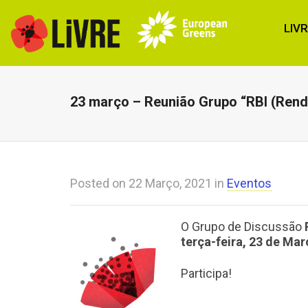
LIV
23 março – Reunião Grupo “RBI (Rend
Posted on
22 Março, 2021
in
Eventos
O Grupo de Discussão
R
terça-feira, 23 de Març
Participa!