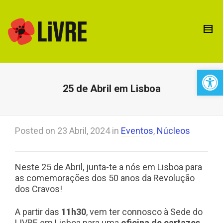
Open 
25 de Abril em Lisboa
Posted on
23 Abril, 2024
in
Eventos
,
Núcleos
Neste 25 de Abril, junta-te a nós em Lisboa para
as comemorações dos 50 anos da Revolução
dos Cravos!
A partir das
11h30
, vem ter connosco à Sede do
LIVRE em Lisboa para uma
oficina de cartazes
.