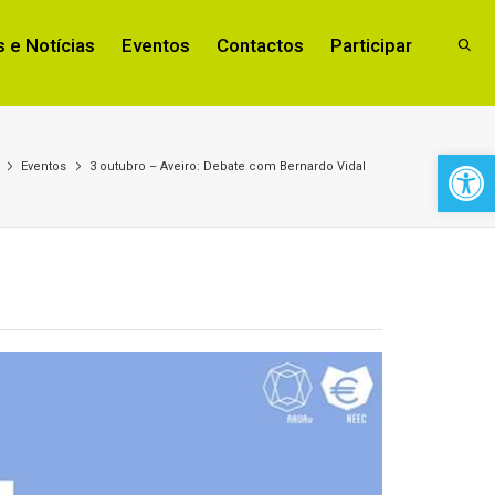
 e Notícias
Eventos
Contactos
Participar
Open 
Eventos
3 outubro – Aveiro: Debate com Bernardo Vidal