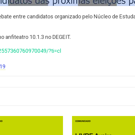
o debate entre candidatos organizado pelo Núcleo de Est
no anfiteatro 10.1.3 no DEGEIT.
2557360760970049/?ti=cl
019