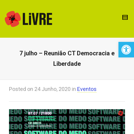
Open 
7 julho – Reunião CT Democracia e
Liberdade
Posted on
24 Junho, 2020
in
Eventos