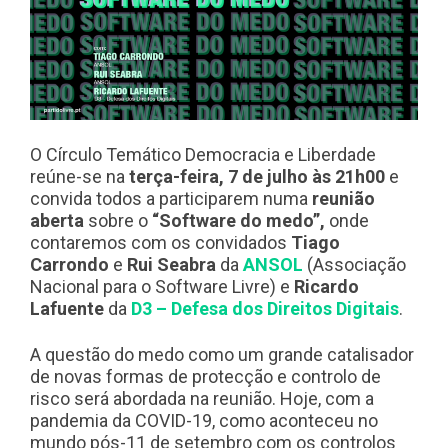
O Círculo Temático Democracia e Liberdade
reúne-se na
terça-feira, 7 de julho às 21h00
e
convida todos a participarem numa
reunião
aberta
sobre o
“Software do medo”,
onde
contaremos com os convidados
Tiago
Carrondo
e
Rui Seabra
da
ANSOL
(Associação
Nacional para o Software Livre) e
Ricardo
Lafuente
da
D3 – Defesa dos Direitos Digitais
.
A questão do medo como um grande catalisador
de novas formas de protecção e controlo de
risco será abordada na reunião. Hoje, com a
pandemia da COVID-19, como aconteceu no
mundo pós-11 de setembro com os controlos