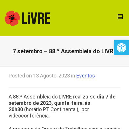
Open 
7 setembro – 88.ª Assembleia do LIVRE
Posted on
13 Agosto, 2023
in
Eventos
A 88.ª Assembleia do LIVRE realiza-se
dia 7 de
setembro de 2023, quinta-feira
,
às
20h30
(horário PT Continental), por
videoconferência.
A proposta de Ordem de Trabalhos para a reunião