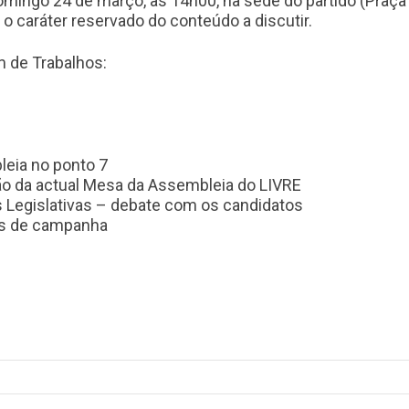
ngo 24 de março, às 14h00, na sede do partido (Praça Ol
 o caráter reservado do conteúdo a discutir.
m de Trabalhos:
leia no ponto 7
o da actual Mesa da Assembleia do LIVRE
s Legislativas – debate com os candidatos
vas de campanha