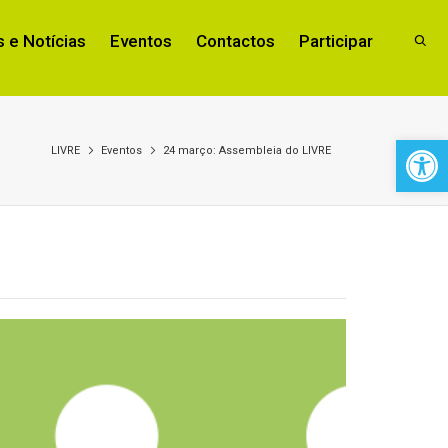
 e Notícias
Eventos
Contactos
Participar
Open 
LIVRE
Eventos
24 março: Assembleia do LIVRE