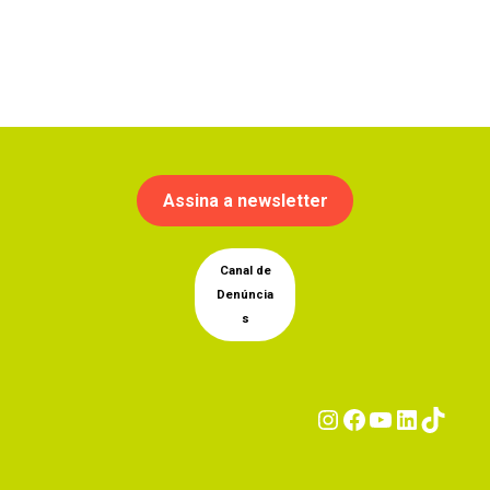
Assina a newsletter
Canal de
Denúncia
s
Instagram
Facebook
YouTub
Linke
Tik