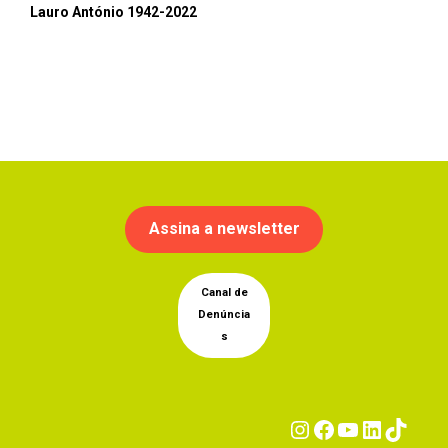
Lauro António 1942-2022
Assina a newsletter
Canal de
Denúncia
s
Instagram
Facebook
YouTub
Linke
Tik