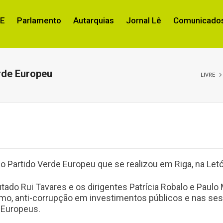
RE
Parlamento
Autarquias
Jornal Lê
Comunicados
rde Europeu
LIVRE
 Partido Verde Europeu que se realizou em Riga, na Letó
tado Rui Tavares e os dirigentes Patrícia Robalo e Paul
ismo, anti-corrupção em investimentos públicos e nas se
 Europeus.