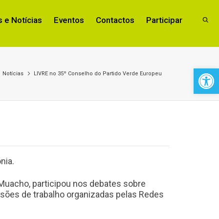
 e Notícias
Eventos
Contactos
Participar
Open 
Notícias
LIVRE no 35º Conselho do Partido Verde Europeu
nia.
o Muacho, participou nos debates sobre
ssões de trabalho organizadas pelas Redes