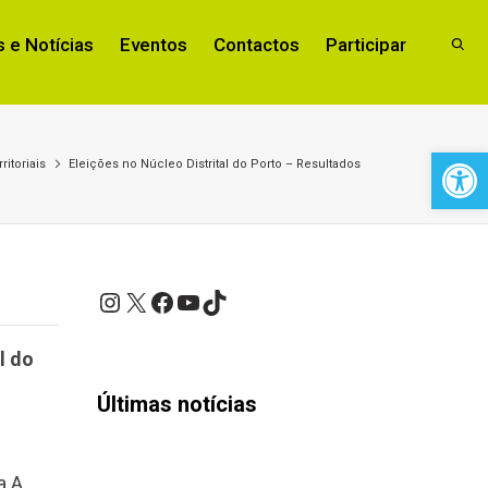
 e Notícias
Eventos
Contactos
Participar
Open 
ritoriais
Eleições no Núcleo Distrital do Porto – Resultados
Instagram
X
Facebook
YouTube
TikTok
l do
Últimas notícias
a A.