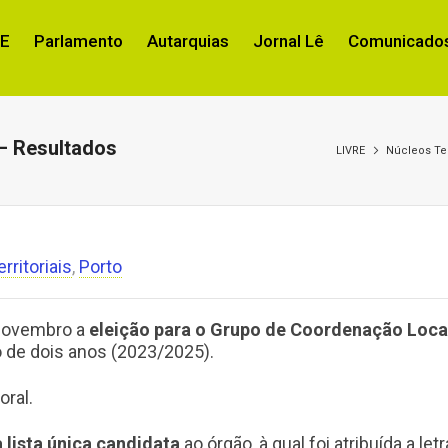
RE
Parlamento
Autarquias
Jornal Lê
Comunicados
 – Resultados
LIVRE
Núcleos Ter
rritoriais
,
Porto
 novembro a
eleição para o Grupo de Coordenação Loca
de dois anos (2023/2025).
ral.
a lista única candidata
ao órgão, à qual foi atribuída a letr